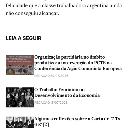
felicidade que a classe trabalhadora argentina ainda
não conseguiu alcançar.
LEIA A SEGUIR
Organização partidária no âmbito
produtivo: a intervenção do PCTE na
Conferência da Ação Comunista Europeia
REDAÇÃO
29/07/2026
O Trabalho Feminino no
Desenvolvimento da Economia
REDAÇÃO
15/07/2026
Algumas reflexões sobre a Carta de "7 Ts.
6 F." [2]