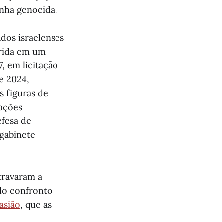
nha genocida.
dos israelenses
erida em um
, em licitação
de 2024,
s figuras de
lações
efesa de
 gabinete
travaram a
 do confronto
asião
, que as