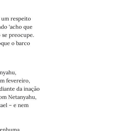
 um respeito
ndo ‘acho que
ão se preocupe.
toque o barco
anyahu,
em fevereiro,
diante da inação
 com Netanyahu,
rael – e nem
“nenhuma