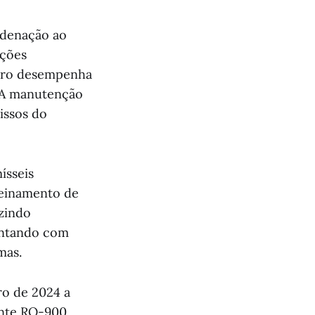
denação ao
ações
leiro desempenha
. A manutenção
issos do
ísseis
reinamento de
uzindo
ontando com
mas.
ro de 2024 a
ente RQ-900