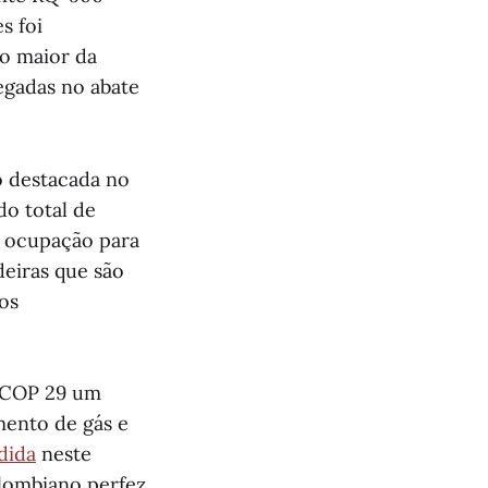
s foi
o maior da
regadas no abate
o destacada no
o total de
la ocupação para
deiras que são
 os
a COP 29 um
mento de gás e
dida
neste
olombiano perfez