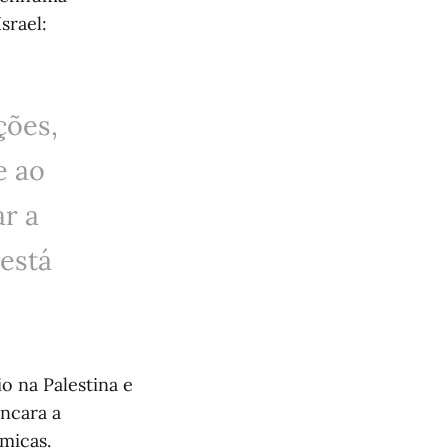
srael:
ções,
e ao
ar a
 está
o na Palestina e
ancara a
ômicas.