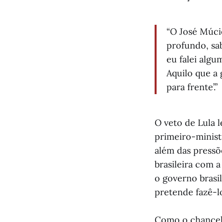
“O José Múci
profundo, sa
eu falei algu
Aquilo que a 
para frente’.”
O veto de Lula 
primeiro-minist
além das pressõ
brasileira com 
o governo brasi
pretende fazê-l
Como o chancel