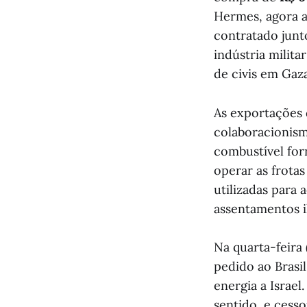
Hermes, agora a
contratado junt
indústria milita
de civis em Gaza
As exportações 
colaboracionism
combustível forn
operar as frota
utilizadas para 
assentamentos il
Na quarta-feira 
pedido ao Brasil
energia a Israe
sentido, e cess