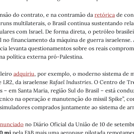
nsão do contrato, e na contramão da
retórica
de con
runs multilaterais, o Brasil continua sustentando rel
lares com Israel. De forma direta, o petróleo brasi
l no financiamento da máquina de guerra israelense
ia levanta questionamentos sobre os reais comprom
 política externa pró-Palestina.
ileiro
adquiriu
, por exemplo, o moderno sistema de m
e LR2, da israelense
Rafael Industries
. O Centro de T
s – em Santa Maria, região Sul do Brasil – está cond
cnico na operação e manutenção do míssil Spike”, c
 simuladores comprados juntamente ao sistema de ar
anunciado
no Diário Oficial da União de 10 de setemb
0 mi
pela FAB mais uma aeronave pilotada remotam