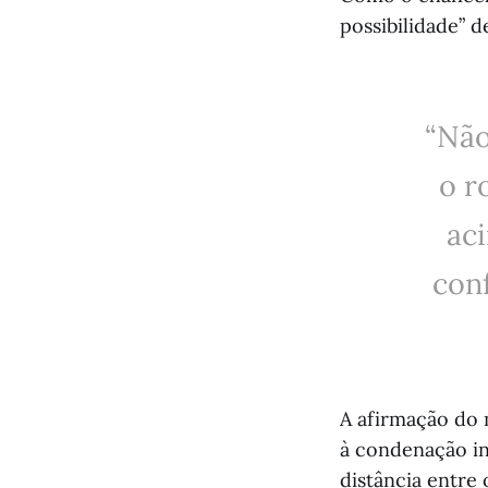
possibilidade” d
“Não
o r
aci
conf
A afirmação do 
à condenação int
distância entre 