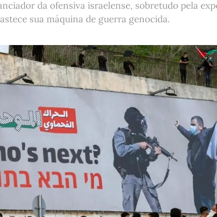
nanciador da ofensiva israelense, sobretudo pela ex
bastece sua máquina de guerra genocida.