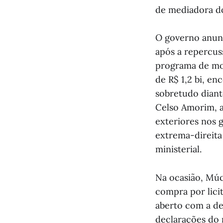
de mediadora do
O governo anunc
após a repercus
programa de mod
de R$ 1,2 bi, en
sobretudo diant
Celso Amorim, a
exteriores nos g
extrema-direita
ministerial.
Na ocasião, Mú
compra por licit
aberto com a de
declarações do 