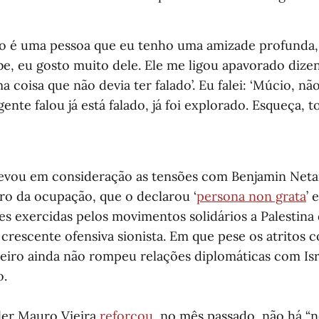
o é uma pessoa que eu tenho uma amizade profunda,
be, eu gosto muito dele. Ele me ligou apavorado dize
ma coisa que não devia ter falado’. Eu falei: ‘Múcio, n
gente falou já está falado, já foi explorado. Esqueça, 
levou em consideração as tensões com Benjamin Net
ro da ocupação, que o declarou ‘
persona non grata
’ 
es exercidas pelos movimentos solidários a Palestina 
a crescente ofensiva sionista. Em que pese os atritos
leiro ainda não rompeu relações diplomáticas com Is
o.
er Mauro Vieira
reforçou
, no mês passado, não há 