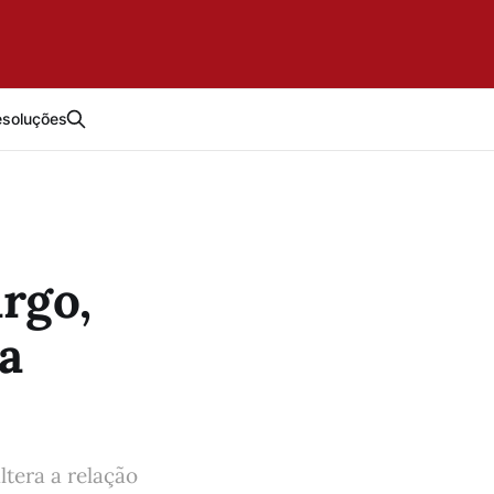
esoluções
rgo,
a
ltera a relação