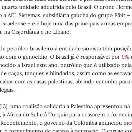
 quarta unidade adquirida pelo Brasil. O drone Herme
o a AEL Sistemas, subsidiária gaúcha do grupo
Elbit
– 
r israelense – e é hoje uma das principais armas emp
, na Cisjordânia e no Líbano.
de petróleo brasileiro à entidade sionista têm posiçã
o com o genocídio. O Brasil já é responsável por
9%
d
ecido a Israel este ano, petróleo que é utilizado pe
s de caças, tanques e blindados, assim como as escava
acabar com as casas palestinas, abrindo caminho para
egais.
(13), uma coalizão solidária à Palestina apresentou n
, à África do Sul e à Turquia para cessarem o forneci
l. Recentemente, o governo da Colômbia anunciou
me
ou o fornecimento de carvão à ocupação. O carvão c