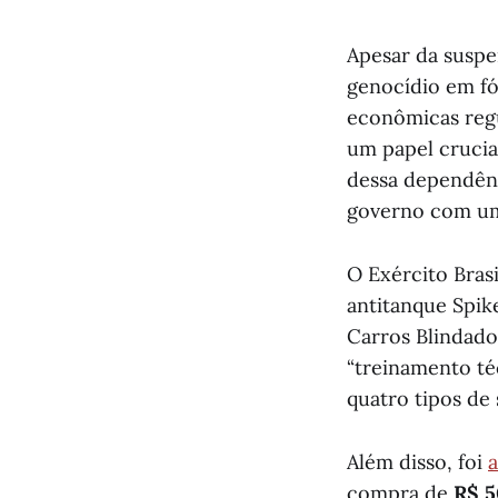
Apesar da suspe
genocídio em fó
econômicas regu
um papel crucia
dessa dependênc
governo com uma
O Exército Bras
antitanque Spik
Carros Blindado
“treinamento té
quatro tipos de
Além disso, foi
compra de
R$ 5