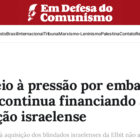
sto
Brasil
Internacional
Tribuna
Marxismo-Leninismo
Palestina
Contato
R
o à pressão por emba
 continua financiando 
ão israelense
à aquisição dos blindados israelenses da Elbit não a