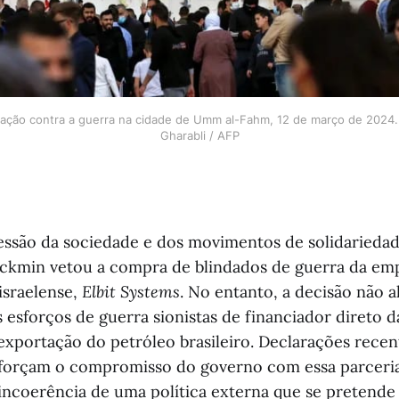
ação contra a guerra na cidade de Umm al-Fahm, 12 de março de 2024
Gharabli / AFP
essão da sociedade e dos movimentos de solidariedade
ckmin vetou a compra de blindados de guerra da em
 israelense,
Elbit Systems
. No entanto, a decisão não a
s esforços de guerra sionistas de financiador direto 
exportação do petróleo brasileiro. Declarações recen
eforçam o compromisso do governo com essa parceri
 incoerência de uma política externa que se pretende 