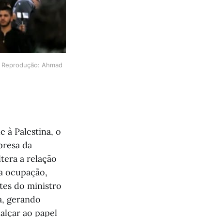
. Reprodução: Ahmad 
 à Palestina, o
presa da
ltera a relação
da ocupação,
tes do ministro
a, gerando
alçar ao papel