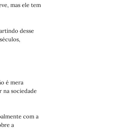
eve, mas ele tem
artindo desse
séculos,
ão é mera
er na sociedade
palmente com a
obre a