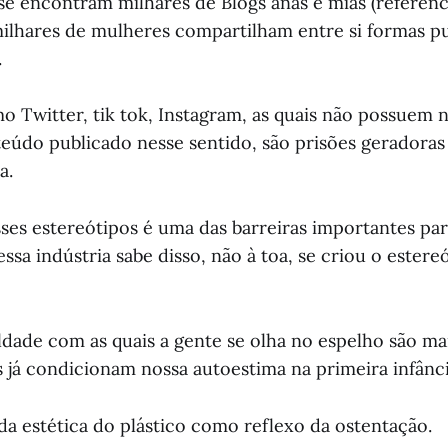
e encontram milhares de Blogs anas e mias (referênci
milhares de mulheres compartilham entre si formas pu
.
o Twitter, tik tok, Instagram, as quais não possuem
nteúdo publicado nesse sentido, são prisões geradoras
a.
ses estereótipos é uma das barreiras importantes par
ssa indústria sabe disso, não à toa, se criou o estere
eldade com as quais a gente se olha no espelho são m
s já condicionam nossa autoestima na primeira infânc
da estética do plástico como reflexo da ostentação.