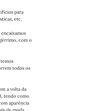
ifícios para
ticas, etc.
o encaixamos
gérrimo, com o
 temos
orrem todos os
om a volta da
90, tendo como
com aparência
ais de moda.