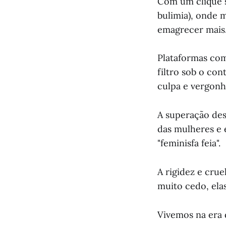
Com um clique s
bulimia), onde 
emagrecer mais
Plataformas com
filtro sob o co
culpa e vergonh
A superação des
das mulheres e e
"feminisfa feia".
A rigidez e cru
muito cedo, ela
Vivemos na era 