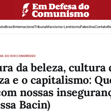
sto
Brasil
Internacional
Tribuna
Marxismo-Leninismo
Palestina
Contato
R
IA DO XVII CONGRESSO
ura da beleza, cultura 
a e o capitalismo: Q
com nossas inseguranç
ssa Bacin)