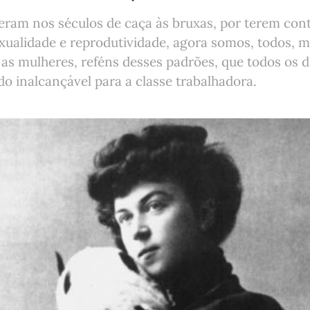
eram nos séculos de caça às bruxas, por terem cont
xualidade e reprodutividade, agora somos, todos, 
as mulheres, reféns desses padrões, que todos os d
 inalcançável para a classe trabalhadora.