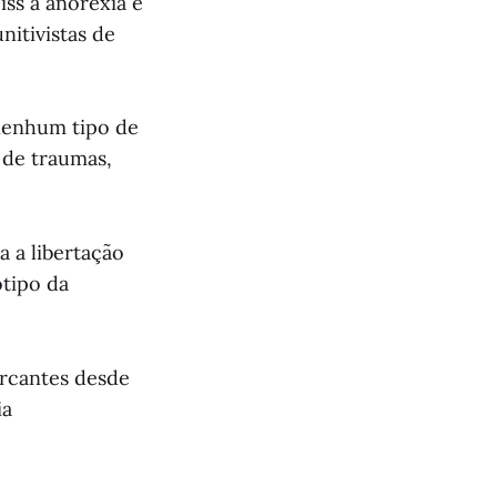
ss à anorexia e
nitivistas de
 nenhum tipo de
 de traumas,
a a libertação
ótipo da
arcantes desde
ia