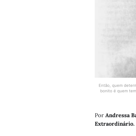
Então, quem determ
bonito é quem tem 
Por
Andressa B
Extraordinário.