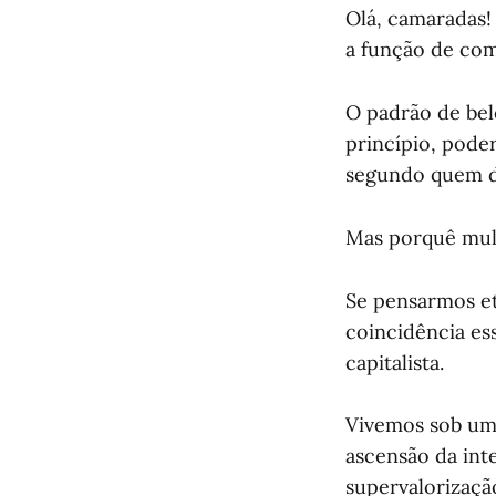
Olá, camaradas!
a função de com
O padrão de bel
princípio, pode
segundo quem de
Mas porquê mulh
Se pensarmos et
coincidência ess
capitalista.
Vivemos sob um
ascensão da int
supervalorizaçã