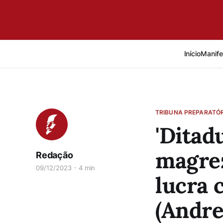
Início
Manife
TRIBUNA PREPARATÓR
'Ditad
magrez
Redação
09/12/2023
4 min
lucra 
(Andre