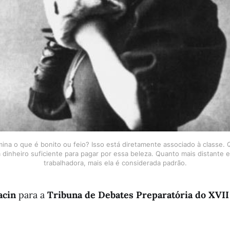
ina o que é bonito ou feio? Isso está diretamente associado à classe.
dinheiro suficiente para pagar por essa beleza. Quanto mais distante el
trabalhadora, mais ela é considerada padrão.
acin
para a
Tribuna de Debates Preparatória do XVI