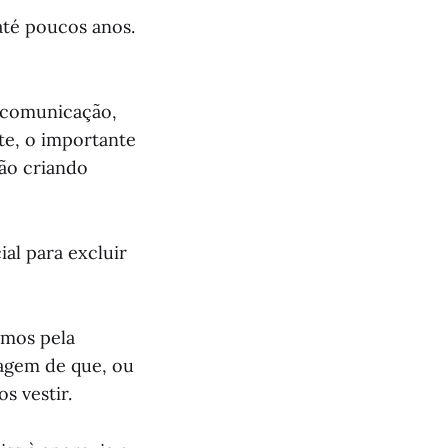
até poucos anos.
e comunicação,
te, o importante
vão criando
al para excluir
amos pela
agem de que, ou
s vestir.