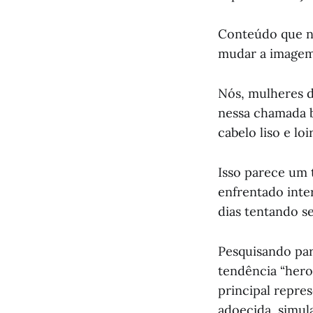
Conteúdo que na 
mudar a imagem n
Nós, mulheres d
nessa chamada 
cabelo liso e lo
Isso parece um
enfrentado inte
dias tentando s
Pesquisando par
tendência “hero
principal repr
adoecida, simul