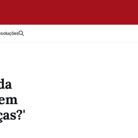
esoluções
da
uem
as?'