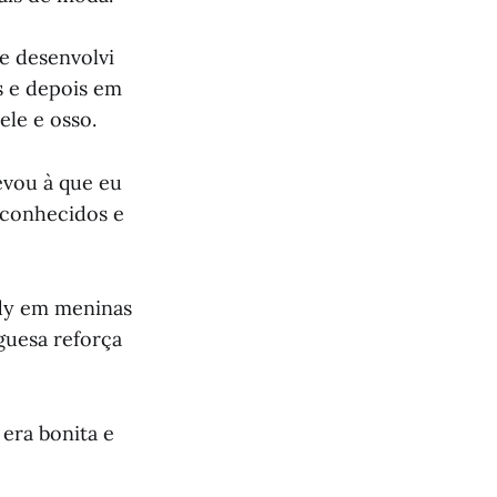
e desenvolvi
as e depois em
ele e osso.
evou à que eu
, conhecidos e
dy em meninas
guesa reforça
era bonita e