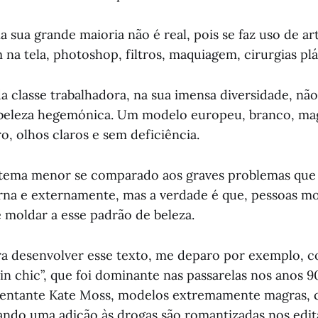
sua grande maioria não é real, pois se faz uso de art
a tela, photoshop, filtros, maquiagem, cirurgias plás
a classe trabalhadora, na sua imensa diversidade, nã
beleza hegemónica. Um modelo europeu, branco, ma
iro, olhos claros e sem deficiência.
 tema menor se comparado aos graves problemas que
rna e externamente, mas a verdade é que, pessoas m
e moldar a esse padrão de beleza.
a desenvolver esse texto, me deparo por exemplo, c
in chic”, que foi dominante nas passarelas nos anos 
esentante Kate Moss, modelos extremamente magras, 
ando uma adição às drogas são romantizadas nos edit