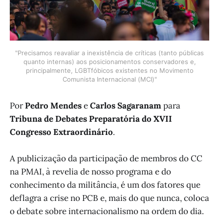
"Precisamos reavaliar a inexistência de críticas (tanto públicas
quanto internas) aos posicionamentos conservadores e,
principalmente, LGBTfóbicos existentes no Movimento
Comunista Internacional (MCI)"
Por
Pedro Mendes
e
Carlos Sagaranam
para
Tribuna de Debates Preparatória do XVII
Congresso Extraordinário
.
A publicização da participação de membros do CC
na PMAI, à revelia de nosso programa e do
conhecimento da militância, é um dos fatores que
deflagra a crise no PCB e, mais do que nunca, coloca
o debate sobre internacionalismo na ordem do dia.