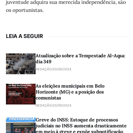
juventude adquira sua merecida independência, são
os oportunistas.
LEIA A SEGUIR
Atualização sobre a Tempestade Al-Aqsa:
dia 349
REDAÇÃO
20/09/2024
As eleições municipais em Belo
Horizonte (MG) e a posição dos
comunistas
REDAÇÃO
20/09/2024
Greve do INSS: Estoque de processos
judiciais no INSS aumenta drasticamente
em meio à greve e expõe subnotificação