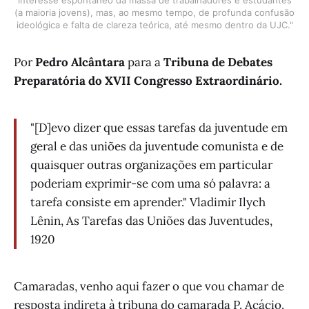
interesse espontâneo da massa de trabalhadores e estudantes
(a maioria jovens), mas, ao mesmo tempo, de profunda confusão
ideológica e falta de clareza teórica, até mesmo dentro da UJC."
Por
Pedro Alcântara
para a
Tribuna de Debates
Preparatória do XVII Congresso Extraordinário.
"[D]evo dizer que essas tarefas da juventude em
geral e das uniões da juventude comunista e de
quaisquer outras organizações em particular
poderiam exprimir-se com uma só palavra: a
tarefa consiste em aprender." Vladimir Ilych
Lênin, As Tarefas das Uniões das Juventudes,
1920
Camaradas, venho aqui fazer o que vou chamar de
resposta indireta à tribuna do camarada P. Acácio.