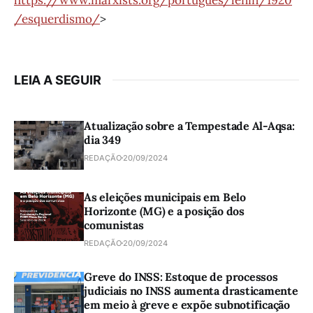
/esquerdismo/
>
LEIA A SEGUIR
Atualização sobre a Tempestade Al-Aqsa:
dia 349
REDAÇÃO
20/09/2024
As eleições municipais em Belo
Horizonte (MG) e a posição dos
comunistas
REDAÇÃO
20/09/2024
Greve do INSS: Estoque de processos
judiciais no INSS aumenta drasticamente
em meio à greve e expõe subnotificação