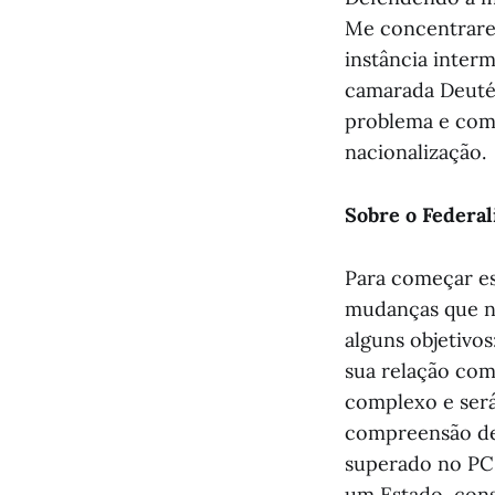
Me concentrarei
instância interm
camarada Deutér
problema e com
nacionalização.
Sobre o Federa
Para começar es
mudanças que no
alguns objetivos
sua relação com
complexo e ser
compreensão des
superado no PC
um Estado, con