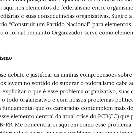
 aqui nos elementos do federalismo entre organismo
ediárias e suas consequências organizativas. Sugiro a
io “Construir um Partido Nacional”, para elementos 
o o Jornal enquanto Organizador serve como elemen
lismo
se debate e justificar as minhas compreensões sobre
s levem no sentido de superar o federalismo cabe a
: explicitar o que é esse problema organizativo, suas
 o todo organizativo e com nossos problemas polític
á fundamental que os camaradas contemplem mais d
se elemento central da atual crise do PCB(CC) que p
B-RR. Me concentrarei aqui em como esse problema 
siderando é claro, que esse problema tem uma dimen