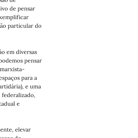
tivo de pensar
xemplificar
ão particular do
ão em diversas
i podemos pensar
marxista-
 espaços para a
rtidária), e uma
 federalizado,
tadual e
ente, elevar