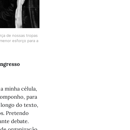
orça de nossas tropas
 menor esforço para a
ongresso
a minha célula,
 componho, para
longo do texto,
os. Pretendo
ante debate.
 de organização.