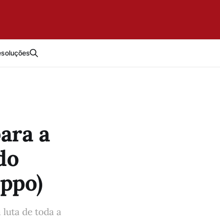
esoluções
ara a
do
oppo)
luta de toda a