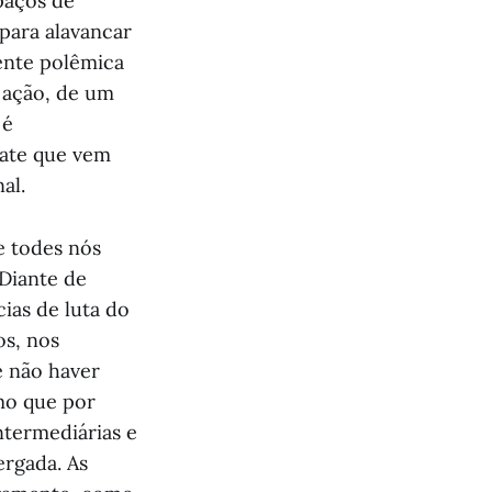
paços de
para alavancar
ente polêmica
e ação, de um
 é
ate que vem
al.
e todes nós
 Diante de
ias de luta do
os, nos
e não haver
mo que por
ntermediárias e
ergada. As