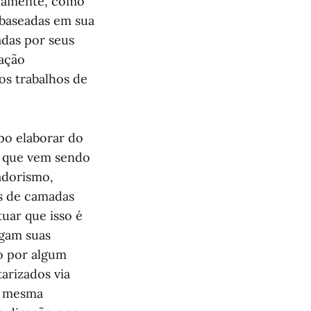
sivamente, como
 baseadas em sua
adas por seus
zação
os trabalhos de
po elaborar do
 o que vem sendo
adorismo,
es de camadas
uar que isso é
egam suas
ão por algum
arizados via
la mesma