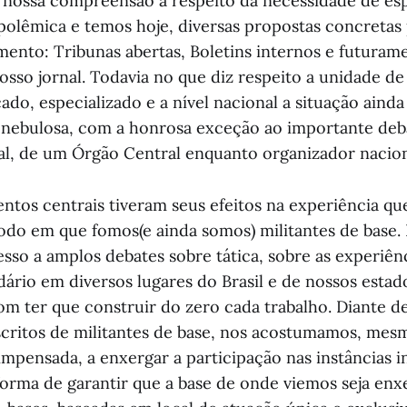
 nossa compreensão a respeito da necessidade de es
polêmica e temos hoje, diversas propostas concretas 
mento: Tribunas abertas, Boletins internos e futuram
osso jornal. Todavia no que diz respeito a unidade d
cado, especializado e a nível nacional a situação ainda
nebulosa, com a honrosa exceção ao importante deb
al, de um Órgão Central enquanto organizador nacion
entos centrais tiveram seus efeitos na experiência qu
odo em que fomos(e ainda somos) militantes de base.
sso a amplos debates sobre tática, sobre as experiênc
ário em diversos lugares do Brasil e de nossos estad
 ter que construir do zero cada trabalho. Diante d
scritos de militantes de base, nos acostumamos, mes
impensada, a enxergar a participação nas instâncias i
orma de garantir que a base de onde viemos seja enx