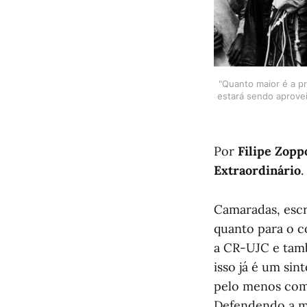
"Quanto maior é a pr
estará sendo aprovei
Por
Filipe Zopp
Extraordinário
.
Camaradas, escr
quanto para o c
a CR-UJC e tamb
isso já é um si
pelo menos com 
Defendendo a mi