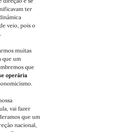
e direção e se
nificavam ter
 dinâmica
de veio, pois o
.
armos muitas
ia que um
Lembremos que
se operária
economicismo.
nossa
la, vai fazer
onderamos que um
reção nacional,