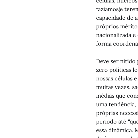
células, núcleo
fazíamos(e tere
capacidade de a
próprios mérito
nacionalizada e 
forma coordenad
Deve ser nítido
zero políticas l
nossas células 
muitas vezes, s
médias que cons
uma tendência, 
próprias necess
período até “qu
essa dinâmica. 