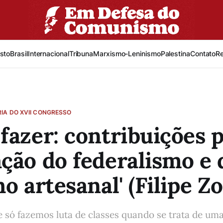
sto
Brasil
Internacional
Tribuna
Marxismo-Leninismo
Palestina
Contato
R
IA DO XVII CONGRESSO
fazer: contribuições p
ção do federalismo e 
ho artesanal' (Filipe Z
só fazemos luta de classes quando se trata de uma 