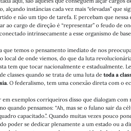
itada aqui, são aqueles que conseguem alçar cargos d
, alçando instâncias cada vez mais “elevadas” que sig
rtido e não um tipo de tarefa. E percebam que nessa
çar ao cargo de direção é “representar” o feudo de on
 conectado intrinsecamente a esse organismo de base
ca que temos o pensamento imediato de nos preocup
o local de onde viemos, do que da luta revolucionár
sta tem que tocar nacionalmente e estadualmente. 
 de classes quando se trata de uma luta de
toda a clas
sia
. O federalismo, tem uma conexão direta com o 
 em exemplos corriqueiros disso que dialogam com 
o quando pensamos: “Ah, mas se o fulano sair da célu
 quadro capacitado.”. Quando muitas vezes pouco p
ado poder se dedicar plenamente a um estado ou a di