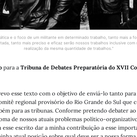
ática e o foco de um militante em determinado trabalho, tanto mais a f
tada, tanto mais preciso e eficaz serão nossos trabalhos inclusive com
realização da mesma quantidade de trabalhos."
o
para a
Tribuna de Debates Preparatória do XVII C
evo esse texto com o objetivo de enviá-lo tanto para 
omitê regional provisório do Rio Grande do Sul que
ém para as tribunas. Conforme pretendo debater ao 
ntoma de nossos atuais problemas político-organizativ
esse escrito dar a minha contribuição a esse import
nha atual posição sobre qual deve ser a nossa forma