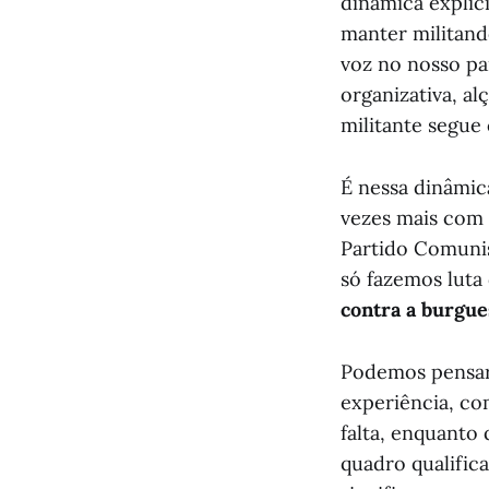
dinâmica explic
manter militando
voz no nosso pa
organizativa, al
militante segue
É nessa dinâmi
vezes mais com 
Partido Comuni
só fazemos luta
contra a burgue
Podemos pensar
experiência, com
falta, enquanto
quadro qualific