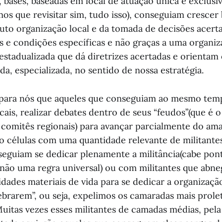
s, bases, baseadas em local de atuação única e exclu
mos que revisitar sim, tudo isso), conseguiam crescer
uto organização local e da tomada de decisões acert
s e condições específicas e não graças a uma organi
estadualizada que dá diretrizes acertadas e orientam 
a, especializada, no sentido de nossa estratégia.
 para nós que aqueles que conseguiam ao mesmo tem
ocais, realizar debates dentro de seus “feudos”(que é
e comitês regionais) para avançar parcialmente do am
ão células com uma quantidade relevante de militant
eguiam se dedicar plenamente a militância(cabe pont
não uma regra universal) ou com militantes que abn
idades materiais de vida para se dedicar a organizaç
ebrarem”, ou seja, expelimos os camaradas mais prolet
Muitas vezes esses militantes de camadas médias, pe