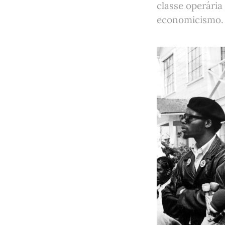
classe operária
economicismo.