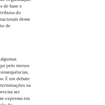
s de base e
 tribuna do
nacionais desse
to de
 algumas
qui pelo menos
 consequências,
os. É um debate
eterminações na
recisa ser
se expressa em
são de