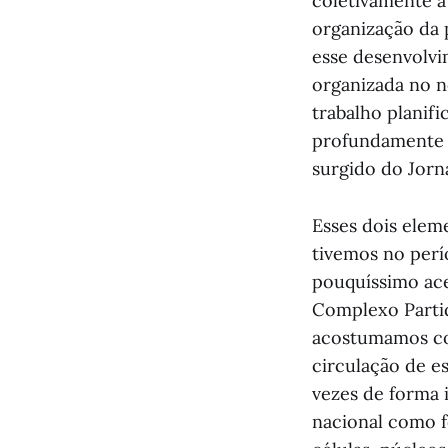
coletivamente a
organização da 
esse desenvolvi
organizada no n
trabalho planifi
profundamente 
surgido do Jorn
Esses dois elem
tivemos no perí
pouquíssimo ace
Complexo Partid
acostumamos com
circulação de e
vezes de forma 
nacional como f