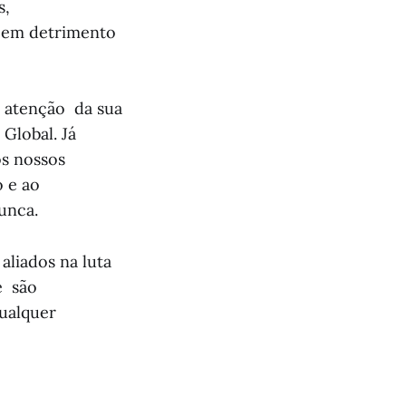
s,
o em detrimento
a atenção da sua
Global. Já
os nossos
o e ao
unca.
liados na luta
e são
qualquer