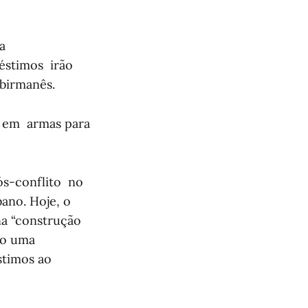
a
éstimos irão
 birmanês.
o em armas para
ós-conflito no
bano. Hoje, o
a “construção
mo uma
stimos ao