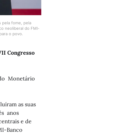
 pela fome, pela
co neoliberal do FMI-
para o povo.
VII Congresso
ndo Monetário
luíram as suas
ês anos
centrais e de
FMI-Banco