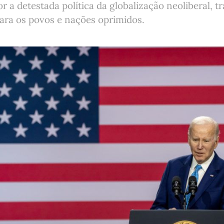
r a detestada política da globalização neoliberal, t
para os povos e nações oprimidos.