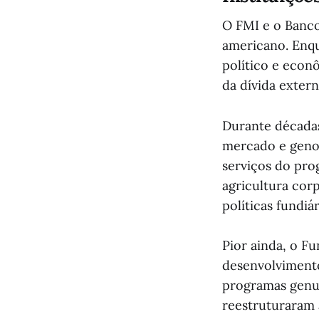
O FMI e o Banco
americano. Enqu
político e econ
da dívida extern
Durante década
mercado e geno
serviços do pro
agricultura cor
políticas fundiá
Pior ainda, o F
desenvolviment
programas genuí
reestruturaram 