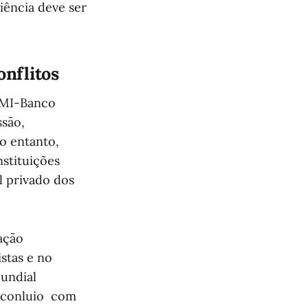
iência deve ser
onflitos
 FMI-Banco
são,
no entanto,
stituições
l privado dos
ação
stas e no
Mundial
o conluio com