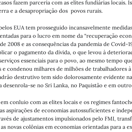
sos fazem parceria com as elites fundiárias locais. I
terra e a desapropriação dos povos rurais.
pelos EUA tem prosseguido incansavelmente medidas
rientadas para o lucro em nome da “recuperação econ
a de 2008 e as consequências da pandemia de Covid-1
plicar o pagamento da dívida, o que levou à deteriora
 serviços essenciais para o povo, ao mesmo tempo qu
s e condenou milhares de milhões de trabalhadores à
adrão destrutivo tem sido dolorosamente evidente na
a desenrola-se no Sri Lanka, no Paquistão e em outros
 em conluio com as elites locais e os regimes fantoch
u as aspirações de economias autossuficientes e indep
avés de ajustamentos impulsionados pelo FMI, tran
 as novas colônias em economias orientadas para a e