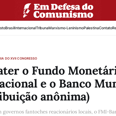
sto
Brasil
Internacional
Tribuna
Marxismo-Leninismo
Palestina
Contato
R
IA DO XVII CONGRESSO
ater o Fundo Monetár
acional e o Banco Mun
ibuição anônima)
 governos fantoches reacionários locais, o FMI-B