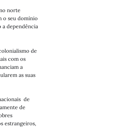
mo norte
m o seu domínio
o a dependência
olonialismo de
ais com os
nanciam a
ularem as suas
nacionais de
uamente de
pobres
s estrangeiros,