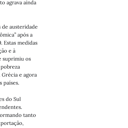
sto agrava ainda
 de austeridade
ômica” após a
9. Estas medidas
ção e à
e suprimiu os
 pobreza
 Grécia e agora
 países.
es do Sul
endentes.
sformando tanto
xportação,