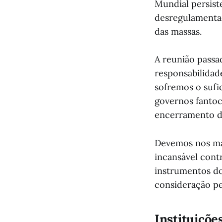
Mundial persist
desregulamentaç
das massas.
A reunião passa
responsabilidad
sofremos o sufi
governos fantoch
encerramento d
Devemos nos man
incansável cont
instrumentos do
consideração pe
Instituiçõe