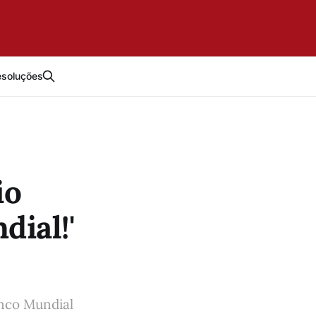
esoluções
io
dial!'
anco Mundial