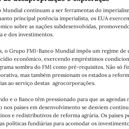
 Mundial continuam a ser ferramentas do imperialis
anto principal potência imperialista, os EUA exerce
ômico sobre as nações subdesenvolvidas, promovend
a e dos investimentos.
s, o Grupo FMI-Banco Mundial impôs um regime de c
cídio econômico, exercendo empréstimos condicion
grama sombra do FMI como pré-requisitos. Não só fi
porativa, mas também pressionam os estados a reform
rias ao serviço destas agrocorporações.
undo e o Banco têm pressionado para que as agendas 
o nos países em desenvolvimento se desviem contin
nos e redistributivos de reforma agrária. Os países 
as políticas fundiárias para acomodar os investimento