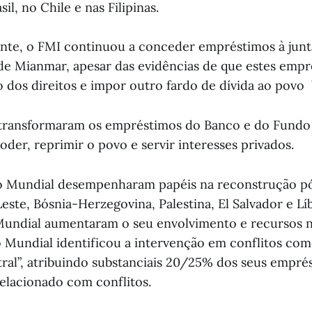
il, no Chile e nas Filipinas.
nte, o FMI continuou a conceder empréstimos à junt
e Mianmar, apesar das evidências de que estes empr
ão dos direitos e impor outro fardo de dívida ao povo
s transformaram os empréstimos do Banco e do Fund
oder, reprimir o povo e servir interesses privados.
o Mundial desempenharam papéis na reconstrução p
ste, Bósnia-Herzegovina, Palestina, El Salvador e Lí
Mundial aumentaram o seu envolvimento e recursos n
o Mundial identificou a intervenção em conflitos co
tral”, atribuindo substanciais 20/25% dos seus empré
elacionado com conflitos.