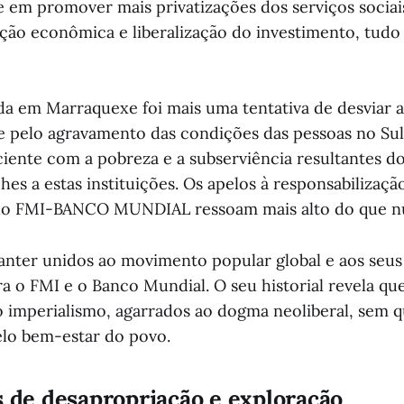
e em promover mais privatizações dos serviços sociai
ão econômica e liberalização do investimento, tud
da em Marraquexe foi mais uma tentativa de desviar 
e pelo agravamento das condições das pessoas no Sul 
ciente com a pobreza e a subserviência resultantes d
es a estas instituições. Os apelos à responsabilizaçã
o FMI-BANCO MUNDIAL ressoam mais alto do que n
ter unidos ao movimento popular global e aos seus a
ra o FMI e o Banco Mundial. O seu historial revela qu
 imperialismo, agarrados ao dogma neoliberal, sem 
lo bem-estar do povo.
s de desapropriação e exploração