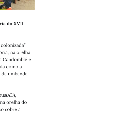
ria do XVII
colonizada’’
oria, na orelha
e a Candomblé e
ala como a
iz da umbanda
eus(AD),
 na orelha do
co sobre a