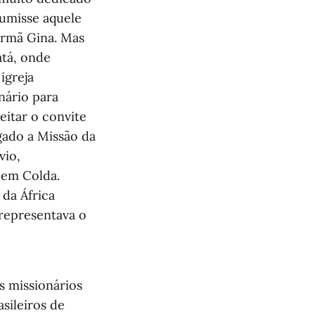
sumisse aquele
 irmã Gina. Mas
atá, onde
igreja
nário para
eitar o convite
gado a Missão da
vio,
 em Colda.
da África
 representava o
s missionários
sileiros de