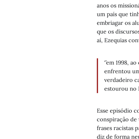
anos os mission
um país que tin
embriagar os alu
que os discurso
aí, Ezequias con
‘’em 1998, ao
enfrentou uma
verdadeiro ca
estourou no Pa
Esse episódio c
conspiração de t
frases racistas 
diz de forma ne