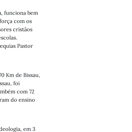
a, funciona bem
 força com os
ores cristãos
scolas.
equias Pastor
 70 Km de Bissau,
sau, foi
também com 72
aram do ensino
deologia, em 3