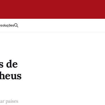
esoluções
s de
theus
ar países