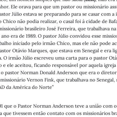
nhor. Ele orava para que um pastor ou missionário as
astor Júlio estava se preparando para se casar com a
Chico não podia realizar, o casal foi à cidade de Baf
ssionário brasileiro José Ferreira, que trabalhava na 
 ano era de 1989. O pastor Júlio convidou esse missio
balho iniciado pelo irmão Chico, mas ele não pode ac
astor Otávio Marques, que estava em Senegal e era li
. O irmão Júlio escreveu uma carta para o pastor Otá
e ele aceitou, ficando responsável por aquela igreja
 o pastor Norman Donald Anderson que era o diretor 
 missionário Vernon Fink, que trabalhava no Senegal,
 AD da América do Norte’’
91 que o Pastor Norman Anderson teve a união com o
a que tivessem então contato com os missionários bra