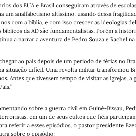
ários dos EUA e Brasil conseguiram através de escola
ha um analfabetismo altíssimo, usando dessa fragilida
nos com a bíblia, e com isso crescer as ideologias d
s bíblicos da AD são fundamentalistas. Porém a histór
tinua a narrar a aventura de Pedro Souza e Rachel na 
 chegar ao país depois de um período de férias no Bras
 situação difícil. Uma revolta militar transformou B
os. Antes que tivessem tempo de visitar as igrejas, a g
ís.’’
omentando sobre a guerra civil em Guiné-Bissau, Pedr
erroristas, em um de seus cultos que fiéis participam
para referir a esses episódios, o pastor presidente Eze
utra sobre o episódio: