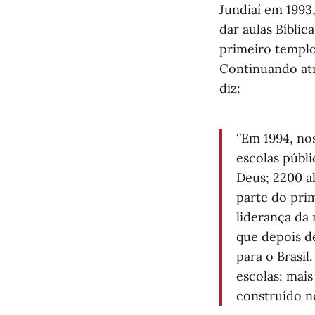
Jundiaí em 1993
dar aulas Bíbli
primeiro templo
Continuando atr
diz:
‘’Em 1994, no
escolas públ
Deus; 2200 al
parte do pri
liderança da 
que depois d
para o Brasil
escolas; mais
construído no