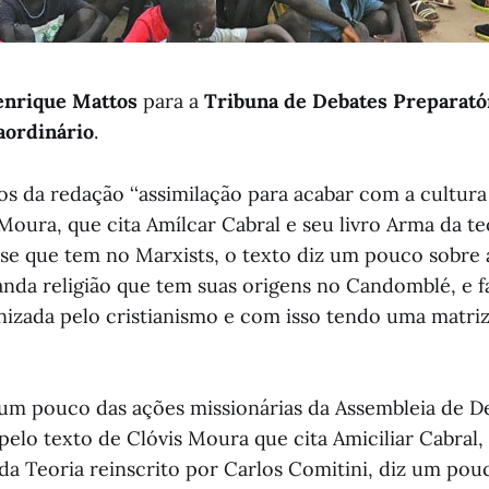
nrique Mattos
para a
Tribuna de Debates Preparató
aordinário
.
s da redação ‘‘assimilação para acabar com a cultura 
Moura, que cita Amílcar Cabral e seu livro Arma da te
 esse que tem no Marxists, o texto diz um pouco sobr
a religião que tem suas origens no Candomblé, e f
lonizada pelo cristianismo e com isso tendo uma matr
um pouco das ações missionárias da Assembleia de D
pelo texto de Clóvis Moura que cita Amiciliar Cabral,
 da Teoria reinscrito por Carlos Comitini, diz um pou