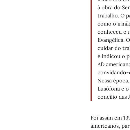
à obra do Se
trabalho. O p
como o irmão 
conheceu o mi
Evangélica. O
cuidar do tra
e indicou o p
AD americana
convidando-o 
Nessa época,
Lusófona e o
concílio das
Foi assim em 19
americanos, par