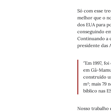
Só com esse tre
melhor que o no
dos EUA para po
conseguindo em 
Continuando a c
presidente das A
‘’Em 1997, fo
em Gã-Mamudo
construído 
m²; mais 79 n
bíblico nas 
Nosso trabalho 