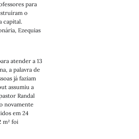
ofessores para
nstruíram o
 capital.
onária, Ezequias
para atender a 13
a, a palavra de
soas já faziam
out assumiu a
 pastor Randal
ido novamente
ndidos em 24
 m² foi