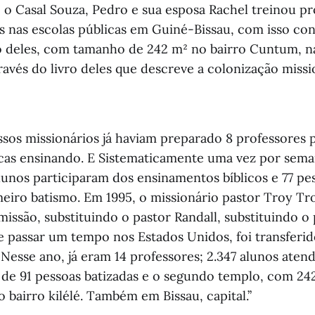
, o Casal Souza, Pedro e sua esposa Rachel treinou pr
cas nas escolas públicas em Guiné-Bissau, com isso co
 deles, com tamanho de 242 m² no bairro Cuntum, na
avés do livro deles que descreve a colonização missi
ssos missionários já haviam preparado 8 professores 
icas ensinando. E Sistematicamente uma vez por seman
unos participaram dos ensinamentos bíblicos e 77 pes
meiro batismo. Em 1995, o missionário pastor Troy Tr
missão, substituindo o pastor Randall, substituindo o
e passar um tempo nos Estados Unidos, foi transfer
. Nesse ano, já eram 14 professores; 2.347 alunos ate
 de 91 pessoas batizadas e o segundo templo, com 242
 bairro kilélé. Também em Bissau, capital.’’