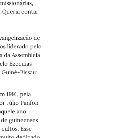
missionárias,
. Queria contar
vangelização de
os liderado pelo
ja da Assembleia
pelo Ezequias
e Guiné-Bissau:
m 1991, pela
or Júlio Panfon
aquele ano
l de guineenses
cultos. Esse
 muito dedicado