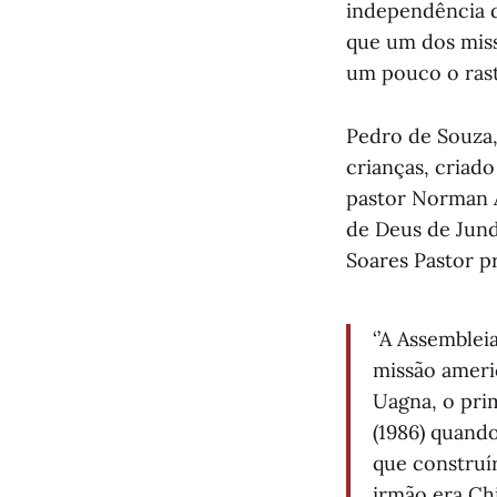
independência d
que um dos miss
um pouco o rast
Pedro de Souza,
crianças, criad
pastor Norman An
de Deus de Jundi
Soares Pastor p
‘’A Assemblei
missão americ
Uagna, o pri
(1986) quand
que construí
irmão era Ch