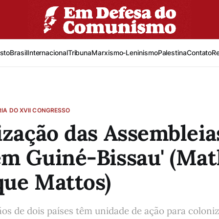
sto
Brasil
Internacional
Tribuna
Marxismo-Leninismo
Palestina
Contato
R
IA DO XVII CONGRESSO
ização das Assembleia
m Guiné-Bissau' (Ma
que Mattos)
os de dois países têm unidade de ação para coloniz