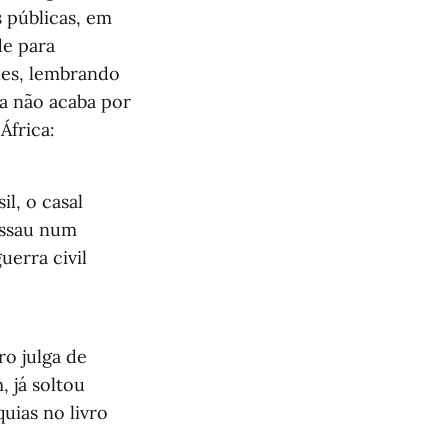
s públicas, em
de para
eles, lembrando
ia não acaba por
África:
il, o casal
issau num
uerra civil
o julga de
, já soltou
quias no livro