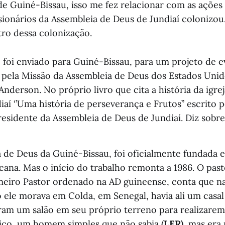
e Guiné-Bissau, isso me fez relacionar com as ações 
ionários da Assembleia de Deus de Jundiaí colonizou
ro dessa colonização.
 foi enviado para Guiné-Bissau, para um projeto de e
o pela Missão da Assembleia de Deus dos Estados Unid
derson. No próprio livro que cita a história da igre
aí ‘’Uma história de perseverança e Frutos’’ escrito 
residente da Assembleia de Deus de Jundiaí. Diz sobr
a de Deus da Guiné-Bissau, foi oficialmente fundada e
ana. Mas o início do trabalho remonta a 1986. O past
meiro Pastor ordenado na AD guineense, conta que n
o ele morava em Colda, em Senegal, havia ali um casa
ram um salão em seu próprio terreno para realizarem 
ico, um homem simples que não sabia (
LER)
, mas era