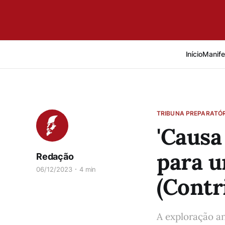
Início
Manife
TRIBUNA PREPARATÓR
'Causa
para u
Redação
06/12/2023
4 min
(Contr
A exploração an