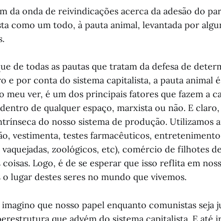
em da onda de reivindicações acerca da adesão do par
ta como um todo, à pauta animal, levantada por alg
s.
que de todas as pautas que tratam da defesa de dete
o e por conta do sistema capitalista, a pauta animal 
o meu ver, é um dos principais fatores que fazem a ca
dentro de qualquer espaço, marxista ou não. E claro,
intrínseca do nosso sistema de produção. Utilizamos 
ão, vestimenta, testes farmacêuticos, entretenimento
 vaquejadas, zoológicos, etc), comércio de filhotes d
coisas. Logo, é de se esperar que isso reflita em nos
o lugar destes seres no mundo que vivemos.
, imagino que nosso papel enquanto comunistas seja 
perestrutura que advém do sistema capitalista. E até 