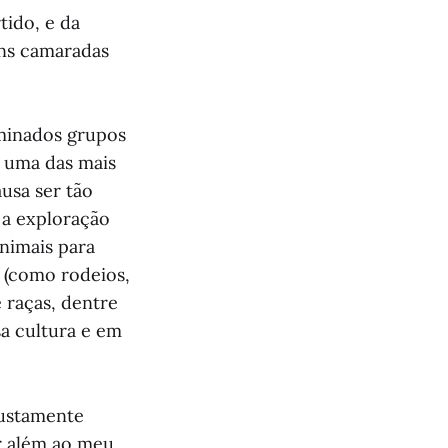
tido, e da
uns camaradas
rminados grupos
é uma das mais
usa ser tão
 a exploração
animais para
 (como rodeios,
e raças, dentre
sa cultura e em
justamente
ir além ao meu