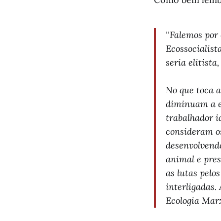
''Falemos po
Ecossocialist
seria elitista
No que toca a
diminuam a e
trabalhador i
consideram os
desenvolvend
animal e pre
as lutas pelo
interligadas.
Ecologia Marx