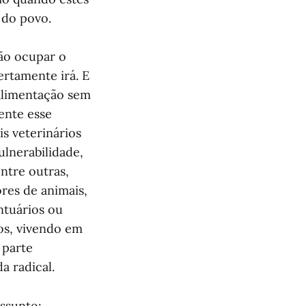
do povo.
ão ocupar o
ertamente irá. E
 alimentação sem
ente esse
s veterinários
ulnerabilidade,
ntre outras,
res de animais,
ntuários ou
os, vivendo em
 parte
a radical.
ssunto: