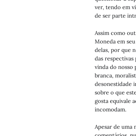
ver, tendo em v
de ser parte in
Assim como out
Moneda em seu t
delas, por que n
das respectivas
vinda do nosso 
branca, moralis
desonestidade i
sobre o que est
gosta equivale 
incomodam.
Apesar de uma m
comentários, nu