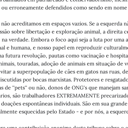
s ou erroneamente defendidos como sendo em nome 
não acreditamos em espaços vazios. Se a esquerda n
são sobre libertação e exploração animal, a direita c
o, na verdade. Embora o foco aqui seja a luta por uma
al e humana, e nosso papel em reproduzir culturalm
ma futura revolução, pautas como vacinação e hospitai
animais, touradas, adoção de animais em situação de v
evitar a superpopulação de cães em gatos nas ruas, de
iscutidas por bocas marxistas. Protetores e resgatado
as de ''pets'' ou não, donos de ONG's que manejam sa
ários, são trabalhadores EXTREMAMENTE precarizad
 doações espontâneas individuais. São em sua grande
almente esquecidas pelo Estado - e por nós, a esquerd
a uma contribuição anonima desta tribuna sobre o a