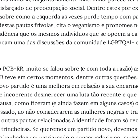
isfarçado de preocupação social. Dentre estes por 
obre como a esquerda as vezes perde tempo com paut
destas pautas frívolas, cita o veganismo e pronomes 
cidência que os mesmos indivíduos que se opõem a ca
locam uma das discussões da comunidade LGBTQAI+
 PCB-RR, muito se falou sobre (e com toda a razão) a
CB teve em certos momentos, dentre outras questões.
novo partido é uma melhora em relação a sua encarna
e incoerente desmerecer uma luta tão recente e que
ausa, como fizeram (e ainda fazem em alguns casos)
assado, ao não considerarem as mulheres negras e tr
outras pautas relacionadas à identidade foram só 
s trincheiras. Se queremos um partido novo, devemos 
os banhados em patriarcado e conservadorismo, mes