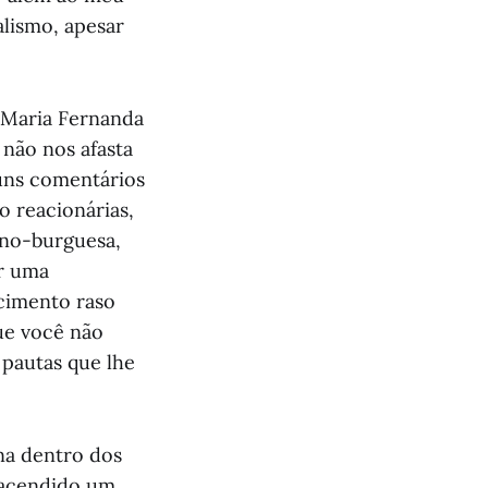
alismo, apesar
 Maria Fernanda
 não nos afasta
guns comentários
o reacionárias,
eno-burguesa,
er uma
cimento raso
que você não
 pautas que lhe
na dentro dos
 acendido um