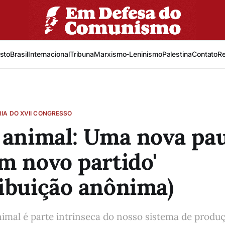
sto
Brasil
Internacional
Tribuna
Marxismo-Leninismo
Palestina
Contato
R
IA DO XVII CONGRESSO
 animal: Uma nova pa
m novo partido'
ibuição anônima)
imal é parte intrínseca do nosso sistema de produç