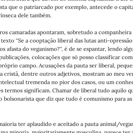
ista que o patriarcado por exemplo, antecede o capit
trínseca dele também.
ros camaradas apontaram, sobretudo a companheira
exto ''Se a cooptação liberal das lutas anti-opressão
os afasta do veganismo?'', é de se espantar, lendo al
 publicações, colocações que só posso classificar com
próprio campo. Acusações da pauta ser liberal, pequ
ta cristã, dentre outros adjetivos, mostram ao meu v
ntelectual tremenda no pior dos casos, ou um conhe
es termos significam. Chamar de liberal tudo aquilo 
ao bolsonarista que diz que tudo é comunismo para as
aioria ter aplaudido e aceitado a pauta animal/vega
ma minoria, majoritariamente masculina, parece ter