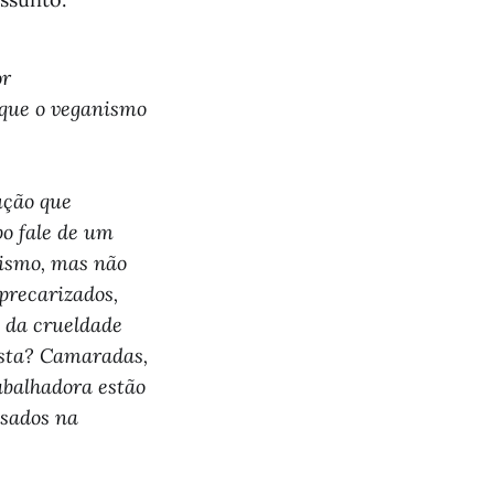
or
 que o veganismo
ução que
o fale de um
nismo, mas não
precarizados,
 da crueldade
ista? Camaradas,
abalhadora estão
asados na