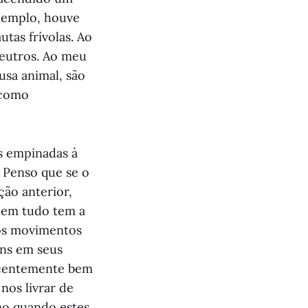
exemplo, houve
as frívolas. Ao
neutros. Ao meu
usa animal, são
 como
s empinadas à
 Penso que se o
ção anterior,
 em tudo tem a
 os movimentos
ans em seus
recentemente bem
nos livrar de
mo quando estes