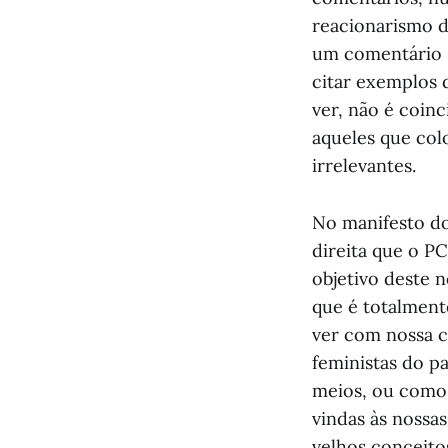
reacionarismo d
um comentário s
citar exemplos 
ver, não é coin
aqueles que co
irrelevantes.
No manifesto do
direita que o P
objetivo deste 
que é totalment
ver com nossa c
feministas do p
meios, ou como 
vindas às nossa
velhos conceit