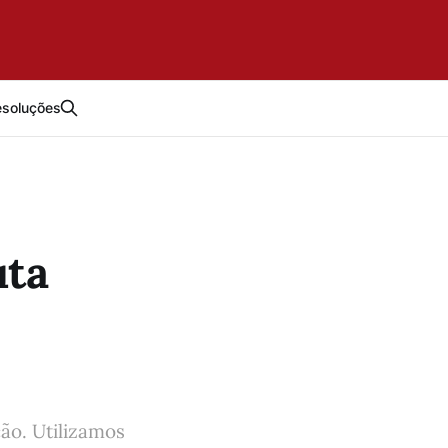
esoluções
uta
ão. Utilizamos