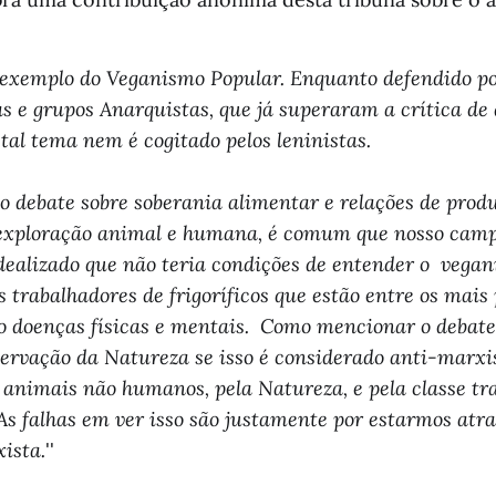
r exemplo do Veganismo Popular. Enquanto defendido p
as e grupos Anarquistas, que já superaram a crítica de
, tal tema nem é cogitado pelos leninistas.
o debate sobre soberania alimentar e relações de prod
xploração animal e humana, é comum que nosso camp
dealizado que não teria condições de entender o vega
 trabalhadores de frigoríficos que estão entre os mais 
o doenças físicas e mentais. Como mencionar o debate
servação da Natureza se isso é considerado anti-marx
s animais não humanos, pela Natureza, e pela classe tr
 As falhas em ver isso são justamente por estarmos atr
ista.
''