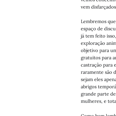
vem disfarçado
Lembremos que 
espaço de discus
já tem feito iss
exploração anim
objetivo para u
gratuitos para 
castração para 
raramente são d
sejam eles apen
abrigos tempor
grande parte de
mulheres, e tot
Como bem lembr