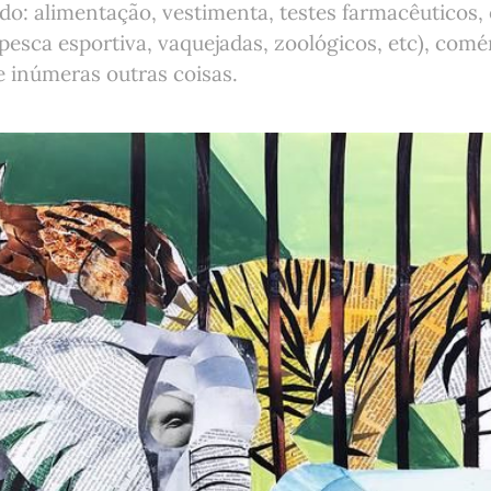
do: alimentação, vestimenta, testes farmacêuticos
pesca esportiva, vaquejadas, zoológicos, etc), comér
e inúmeras outras coisas.