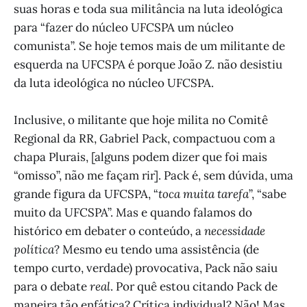
suas horas e toda sua militância na luta ideológica
para “fazer do núcleo UFCSPA um núcleo
comunista”. Se hoje temos mais de um militante de
esquerda na UFCSPA é porque João Z. não desistiu
da luta ideológica no núcleo UFCSPA.
Inclusive, o militante que hoje milita no Comitê
Regional da RR, Gabriel Pack, compactuou com a
chapa Plurais, [alguns podem dizer que foi mais
“omisso”, não me façam rir]. Pack é, sem dúvida, uma
grande figura da UFCSPA, “
toca muita tarefa
”, “sabe
muito da UFCSPA”. Mas e quando falamos do
histórico em debater o conteúdo, a
necessidade
política
? Mesmo eu tendo uma assistência (de
tempo curto, verdade) provocativa, Pack não saiu
para o debate
real
. Por quê estou citando Pack de
maneira tão enfática? Crítica individual? Não! Mas