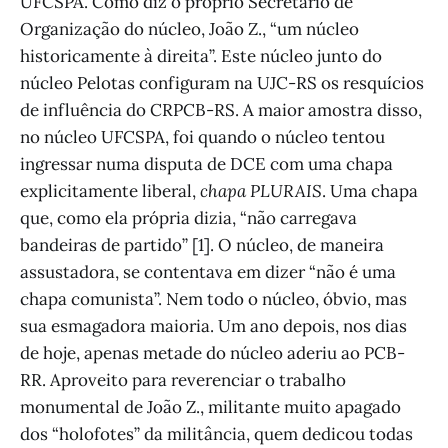
UFCSPA. Como diz o próprio Secretário de
Organização do núcleo, João Z., “um núcleo
historicamente à direita”. Este núcleo junto do
núcleo Pelotas configuram na UJC-RS os resquícios
de influência do CRPCB-RS. A maior amostra disso,
no núcleo UFCSPA, foi quando o núcleo tentou
ingressar numa disputa de DCE com uma chapa
explicitamente liberal,
chapa PLURAIS
. Uma chapa
que, como ela própria dizia, “não carregava
bandeiras de partido” [1]. O núcleo, de maneira
assustadora, se contentava em dizer “não é uma
chapa comunista”. Nem todo o núcleo, óbvio, mas
sua esmagadora maioria. Um ano depois, nos dias
de hoje, apenas metade do núcleo aderiu ao PCB-
RR. Aproveito para reverenciar o trabalho
monumental de João Z., militante muito apagado
dos “holofotes” da militância, quem dedicou todas