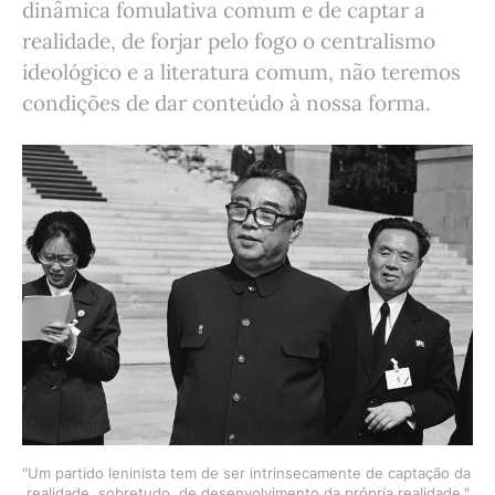
dinâmica fomulativa comum e de captar a
realidade, de forjar pelo fogo o centralismo
ideológico e a literatura comum, não teremos
condições de dar conteúdo à nossa forma.
"Um partido leninista tem de ser intrinsecamente de captação da 
realidade, sobretudo, de desenvolvimento da própria realidade."