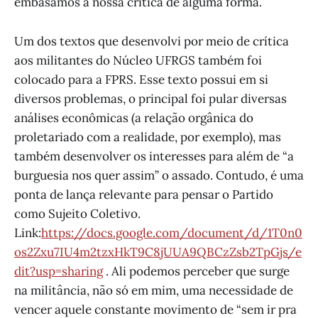
embasamos a nossa crítica de alguma forma.
Um dos textos que desenvolvi por meio de crítica
aos militantes do Núcleo UFRGS também foi
colocado para a FPRS. Esse texto possui em si
diversos problemas, o principal foi pular diversas
análises econômicas (a relação orgânica do
proletariado com a realidade, por exemplo), mas
também desenvolver os interesses para além de “a
burguesia nos quer assim” o assado. Contudo, é uma
ponta de lança relevante para pensar o Partido
como Sujeito Coletivo.
Link:
https://docs.google.com/document/d/1T0n0
os2Zxu7IU4m2tzxHkT9C8jUUA9QBCzZsb2TpGjs/e
dit?usp=sharing
. Ali podemos perceber que surge
na militância, não só em mim, uma necessidade de
vencer aquele constante movimento de “sem ir pra