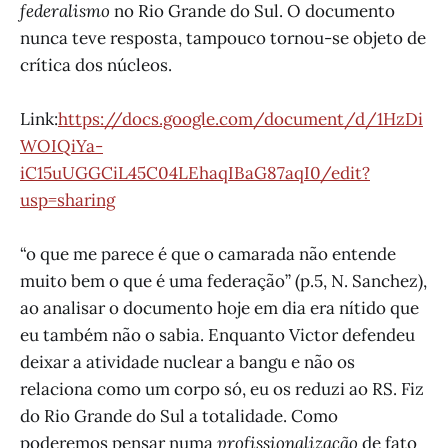
federalismo
no Rio Grande do Sul. O documento
nunca teve resposta, tampouco tornou-se objeto de
crítica dos núcleos.
Link:
https://docs.google.com/document/d/1HzDi
WOIQiYa-
iC15uUGGCiL45C04LEhaqIBaG87aqI0/edit?
usp=sharing
“o que me parece é que o camarada não entende
muito bem o que é uma federação” (p.5, N. Sanchez),
ao analisar o documento hoje em dia era nítido que
eu também não o sabia. Enquanto Victor defendeu
deixar a atividade nuclear a bangu e não os
relaciona como um corpo só, eu os reduzi ao RS. Fiz
do Rio Grande do Sul a totalidade. Como
poderemos pensar numa
profissionalização
de fato