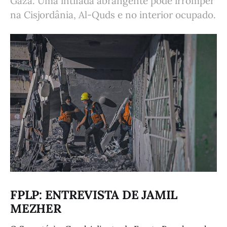
Gaza. Uma intifada abrangente pode irromper
na Cisjordânia, Al-Quds e no interior ocupado.
FPLP: ENTREVISTA DE JAMIL
MEZHER