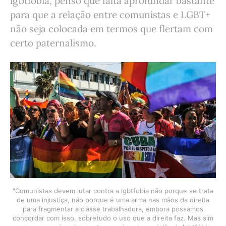
lgbtfobia, penso que falta aprofundar bastante
para que a relação entre comunistas e LGBT+
não seja colocada em termos que flertam com
certo paternalismo.
"Comunistas devem lutar contra a lgbtfobia não porque se trata
de uma injustiça, não porque é uma arma nas mãos da direita
para fragmentar a classe trabalhadora, embora possamos
concordar com isso, sobretudo o uso que a direita faz. Mas sim