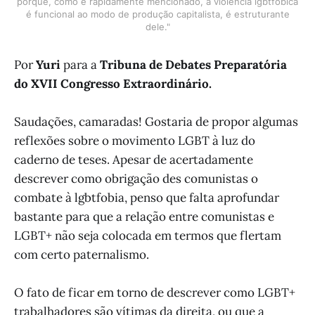
porque, como é rapidamente mencionado, a violência lgbtfóbica
é funcional ao modo de produção capitalista, é estruturante
dele."
Por
Yuri
para a
Tribuna de Debates Preparatória
do XVII Congresso Extraordinário.
Saudações, camaradas! Gostaria de propor algumas
reflexões sobre o movimento LGBT à luz do
caderno de teses. Apesar de acertadamente
descrever como obrigação des comunistas o
combate à lgbtfobia, penso que falta aprofundar
bastante para que a relação entre comunistas e
LGBT+ não seja colocada em termos que flertam
com certo paternalismo.
O fato de ficar em torno de descrever como LGBT+
trabalhadores são vítimas da direita, ou que a