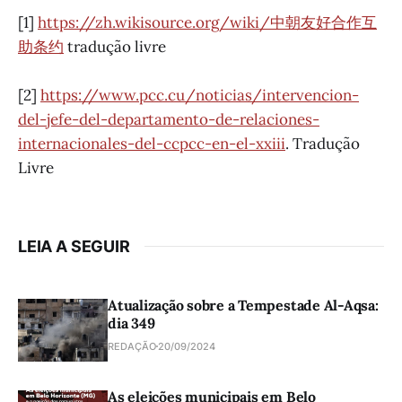
[1]
https://zh.wikisource.org/wiki/中朝友好合作互
助条约
tradução livre
[2]
https://www.pcc.cu/noticias/intervencion-
del-jefe-del-departamento-de-relaciones-
internacionales-del-ccpcc-en-el-xxiii
. Tradução
Livre
LEIA A SEGUIR
Atualização sobre a Tempestade Al-Aqsa:
dia 349
REDAÇÃO
20/09/2024
As eleições municipais em Belo