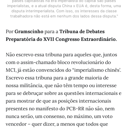
países capitalistas na era imperialista do capital são países
imperialistas, e a atual disputa China x EUA é, desta forma, uma
disputa interimperialista. Com isso, os interesses da classe
trabalhadora não está em nenhum dos lados dessa disputa."
Por
Gramscinho
para a
Tribuna de Debates
Preparatória do XVII Congresso Extraordinário.
Não escrevo essa tribuna para aqueles que, juntos
com o assim-chamado bloco revolucionário do
MCI, já estão convencidos do “imperialismo chinês’.
Escrevo essa tribuna para a grande maioria de
nossa militância, que não têm tempo ou interesse
para se debruçar sobre as questões internacionais e
para mostrar de que as posições internacionais
presentes no manifesto do PCB-RR não são, nem
nunca serão, um consenso, no máximo, um voto
vencedor – quer dizer, a menos que todos que