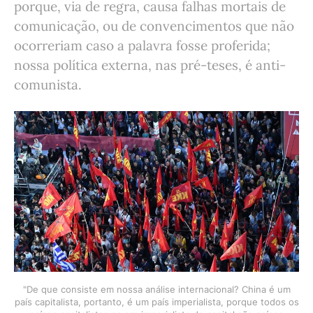
porque, via de regra, causa falhas mortais de
comunicação, ou de convencimentos que não
ocorreriam caso a palavra fosse proferida;
nossa política externa, nas pré-teses, é anti-
comunista.
"De que consiste em nossa análise internacional? China é um
país capitalista, portanto, é um país imperialista, porque todos os