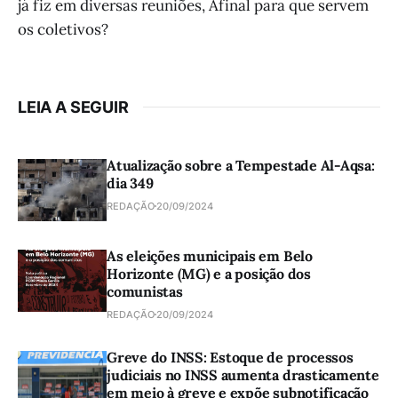
já fiz em diversas reuniões, Afinal para que servem
os coletivos?
LEIA A SEGUIR
Atualização sobre a Tempestade Al-Aqsa:
dia 349
REDAÇÃO
20/09/2024
As eleições municipais em Belo
Horizonte (MG) e a posição dos
comunistas
REDAÇÃO
20/09/2024
Greve do INSS: Estoque de processos
judiciais no INSS aumenta drasticamente
em meio à greve e expõe subnotificação