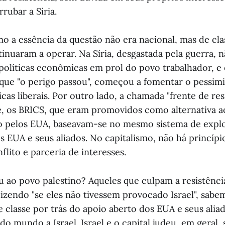
rubar a Síria.
 a essência da questão não era nacional, mas de clas
tinuaram a operar. Na Síria, desgastada pela guerra, 
olíticas econômicas em prol do povo trabalhador, e
que "o perigo passou", começou a fomentar o pessi
cas liberais. Por outro lado, a chamada "frente de res
, os BRICS, que eram promovidos como alternativa a
do pelos EUA, baseavam-se no mesmo sistema de expl
os EUA e seus aliados. No capitalismo, não há princípi
lito e parceria de interesses.
 ao povo palestino? Aqueles que culpam a resistência
 dizendo "se eles não tivessem provocado Israel", sab
e classe por trás do apoio aberto dos EUA e seus alia
do mundo a Israel. Israel e o capital judeu, em geral,