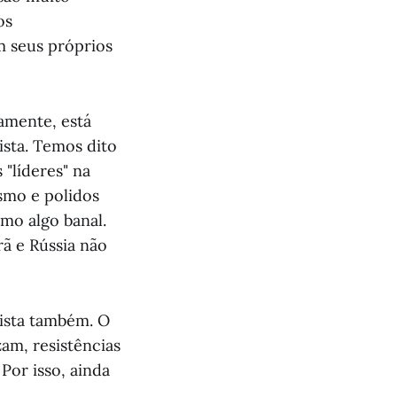
os
 seus próprios
amente, está
sta. Temos dito
 "líderes" na
smo e polidos
mo algo banal.
rã e Rússia não
lista também. O
am, resistências
Por isso, ainda