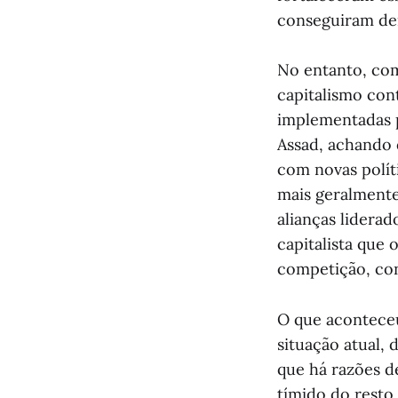
conseguiram der
No entanto, como
capitalismo con
implementadas p
Assad, achando 
com novas políti
mais geralmente
alianças lidera
capitalista que 
competição, conf
O que aconteceu
situação atual,
que há razões d
tímido do resto 