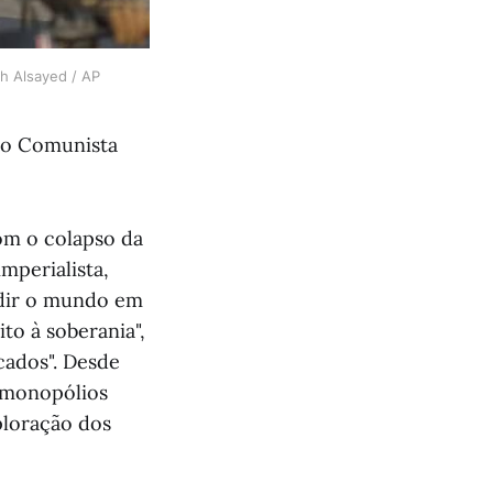
h Alsayed / AP
ido Comunista
om o colapso da
mperialista,
idir o mundo em
to à soberania",
cados". Desde
s monopólios
ploração dos