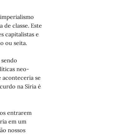
 imperialismo
 de classe. Este
s capitalistas e
o ou seita.
á sendo
íticas neo-
e aconteceria se
urdo na Síria é
dos entrarem
íria em um
são nossos