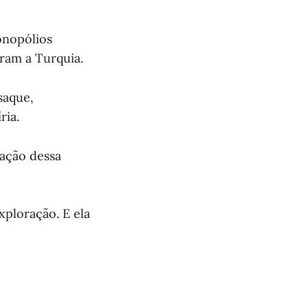
onopólios
oram a Turquia.
saque,
ria.
mação dessa
xploração. E ela