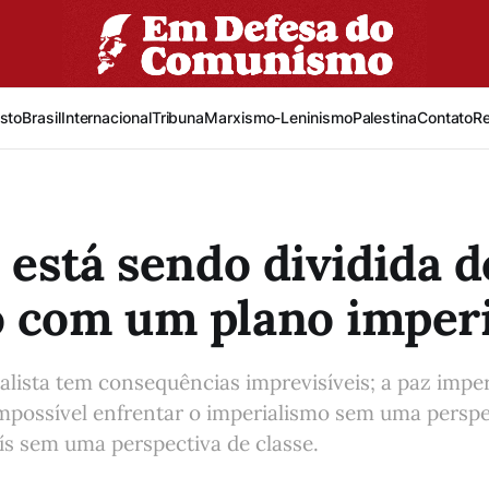
sto
Brasil
Internacional
Tribuna
Marxismo-Leninismo
Palestina
Contato
R
a está sendo dividida d
 com um plano imperi
alista tem consequências imprevisíveis; a paz impe
mpossível enfrentar o imperialismo sem uma perspe
ís sem uma perspectiva de classe.