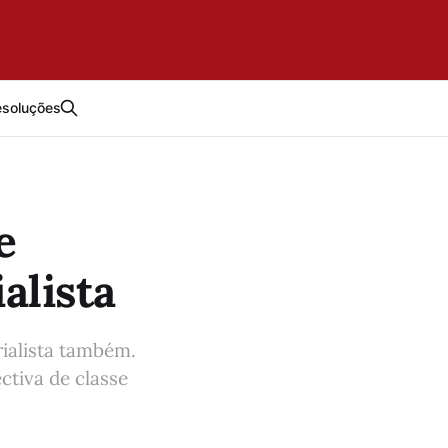
esoluções
e
alista
rialista também.
ctiva de classe