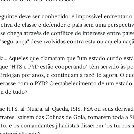
eguinte deve ser conhecido: é impossível enfrentar o
tiva de classe e defender o país sem uma perspectiva
se chega através de conflitos de interesse entre paíse
 "segurança" desenvolvidas contra esta ou aquela naçã
a... Aqueles que clamaram que "um estado curdo est
 que "HTS e PYD estão cooperando" têm servido às pol
Erdoğan por anos, e continuam a fazê-lo agora. O qu
rasse com o PYD? O estabelecimento de um estado c
im de tudo?
 se HTS, al-Nusra, al-Qaeda, ISIS, FSA ou seus deriva
ufrates, saírem das Colinas de Golã, tomarem toda a S
nto, e os comandantes jihadistas disserem "os turcos 
spirará aliviado?