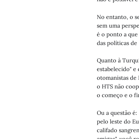
No entanto, o s
sem uma perspec
é o ponto a que 
das políticas de
Quanto à Turqui
estabelecido" e
otomanistas de 
o HTS não coope
o começo e o f
Ou a questão é:
pelo leste do E
califado sangre
amigos", você re