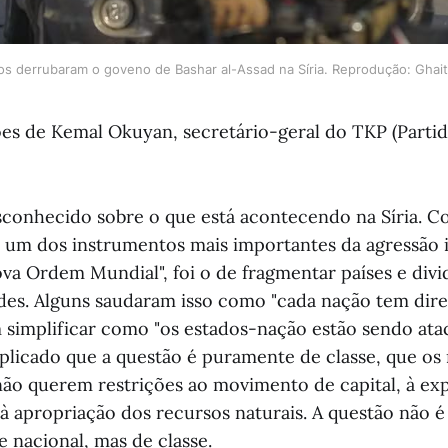
s derrubaram o goveno de Bashar al-Assad na Síria. Reprodução: Ghait
ões de Kemal Okuyan, secretário-geral do TKP (Part
conhecido sobre o que está acontecendo na Síria. C
, um dos instrumentos mais importantes da agressão i
a Ordem Mundial", foi o de fragmentar países e div
es. Alguns saudaram isso como "cada nação tem direi
 simplificar como "os estados-nação estão sendo ata
plicado que a questão é puramente de classe, que o
não querem restrições ao movimento de capital, à ex
 à apropriação dos recursos naturais. A questão não é
 nacional, mas de classe.