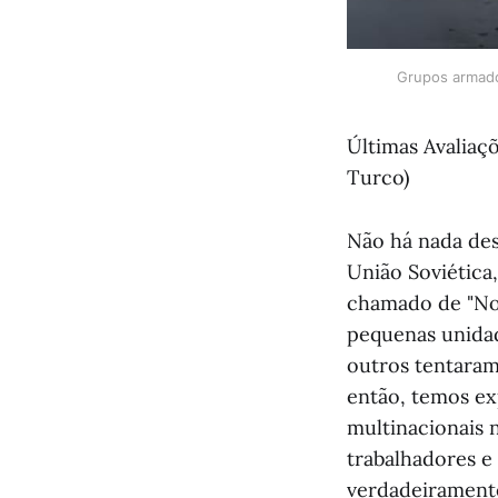
Grupos armado
Últimas Avaliaç
Turco)
Não há nada des
União Soviética
chamado de "Nov
pequenas unidad
outros tentaram
então, temos ex
multinacionais 
trabalhadores e
verdadeiramente