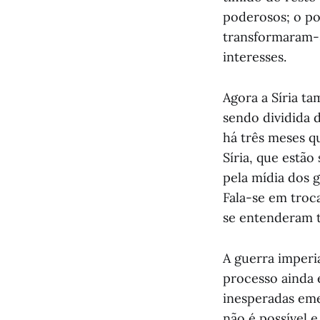
poderosos; o po
transformaram-
interesses.
Agora a Síria t
sendo dividida 
há três meses qu
Síria, que estã
pela mídia dos 
Fala-se em troca
se entenderam t
A guerra imperi
processo ainda 
inesperadas eme
não é possível e