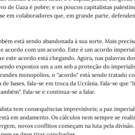
vo de Gaza é pobre; e os poucos capitalistas palestin
se em colaboradores que, em grande parte, defendem
ambém está sendo abandonada à sua sorte. Mais precis
de acordo com um acordo. Este é um acordo imperiali
e este acordo está chegando. Agora, nas palavras dos
o sendo expostos um a um sob a proteção do imperiali
grandes monopólios, o "acordo" está sendo tratado co
 de bases, fala-se em troca da Ucrânia. Fala-se que "I
ambém". Fala-se e continua-se a falar.
alista tem consequências imprevisíveis; a paz imperia
está em andamento. Os cálculos nem sempre se realiz
rgem, novos conflitos começam na luta pela divisão. 
 nem se deve tirar conclusões.