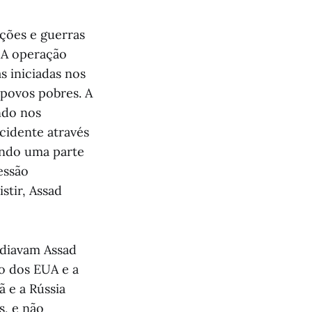
ções e guerras
. A operação
s iniciadas nos
 povos pobres. A
ndo nos
cidente através
uando uma parte
essão
stir, Assad
odiavam Assad
mo dos EUA e a
ã e a Rússia
s, e não