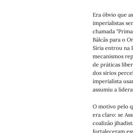
Era óbvio que a
imperialistas se
chamada "Primav
Bálcãs para o O
Síria entrou na
mecanismos repr
de práticas lib
dos sírios perce
imperialista us
assumiu a lidera
O motivo pelo q
era claro: se As
coalizão jihadis
fortaleceram es