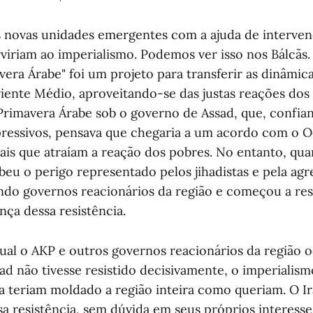
s novas unidades emergentes com a ajuda de interven
rviriam ao imperialismo. Podemos ver isso nos Bálcãs
era Árabe" foi um projeto para transferir as dinâmica
riente Médio, aproveitando-se das justas reações dos
 Primavera Árabe sob o governo de Assad, que, confia
essivos, pensava que chegaria a um acordo com o O
erais que atraíam a reação dos pobres. No entanto, q
beu o perigo representado pelos jihadistas e pela agr
ando governos reacionários da região e começou a resi
nça dessa resistência.
ual o AKP e outros governos reacionários da região 
sad não tivesse resistido decisivamente, o imperialis
ta teriam moldado a região inteira como queriam. O Ir
sa resistência, sem dúvida em seus próprios interesse