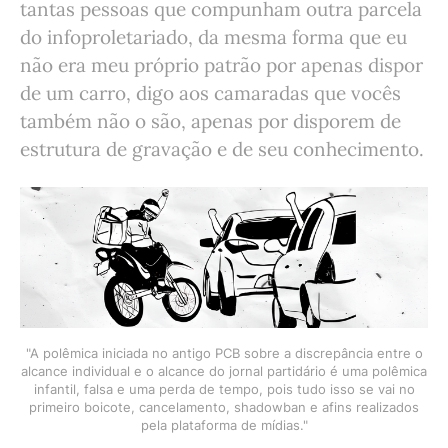
tantas pessoas que compunham outra parcela
do infoproletariado, da mesma forma que eu
não era meu próprio patrão por apenas dispor
de um carro, digo aos camaradas que vocês
também não o são, apenas por disporem de
estrutura de gravação e de seu conhecimento.
"A polêmica iniciada no antigo PCB sobre a discrepância entre o
alcance individual e o alcance do jornal partidário é uma polêmica
infantil, falsa e uma perda de tempo, pois tudo isso se vai no
primeiro boicote, cancelamento, shadowban e afins realizados
pela plataforma de mídias."