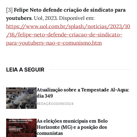
[3]
Felipe Neto defende criação de sindicato para
youtubers
. Uol, 2023. Disponível em:
https://www.uol.com.br/splash/noticias/2023/10
/16/felipe-neto-defende-criacao-de-sindicato-
para-youtubers-nao-e-comunismo.htm
LEIA A SEGUIR
Atualização sobre a Tempestade Al-Aqsa:
dia 349
REDAÇÃO
20/09/2024
As eleições municipais em Belo
Horizonte (MG) e a posição dos
comunistas