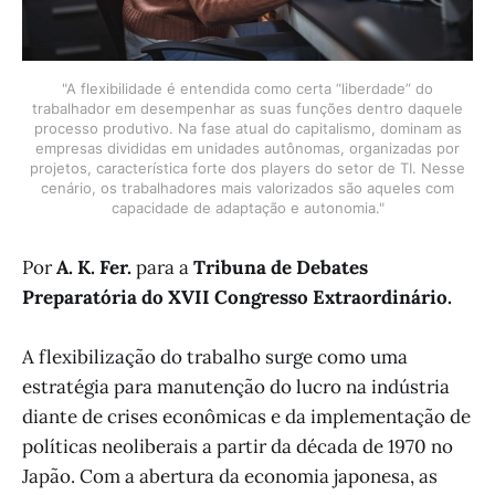
"A flexibilidade é entendida como certa “liberdade” do
trabalhador em desempenhar as suas funções dentro daquele
processo produtivo. Na fase atual do capitalismo, dominam as
empresas divididas em unidades autônomas, organizadas por
projetos, característica forte dos players do setor de TI. Nesse
cenário, os trabalhadores mais valorizados são aqueles com
capacidade de adaptação e autonomia."
Por
A. K. Fer.
para a
Tribuna de Debates
Preparatória do XVII Congresso Extraordinário.
A flexibilização do trabalho surge como uma
estratégia para manutenção do lucro na indústria
diante de crises econômicas e da implementação de
políticas neoliberais a partir da década de 1970 no
Japão. Com a abertura da economia japonesa, as